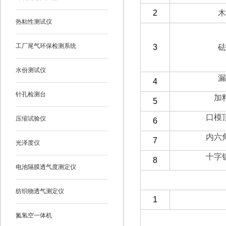
2
木
热粘性测试仪
工厂尾气环保检测系统
3
砝
水份测试仪
漏
4
针孔检测台
加
5
口模
压缩试验仪
6
内六
7
光泽度仪
十字
8
电池隔膜透气度测定仪
（二）客户自备
纺织物透气测定仪
1
氮氢空一体机
（一）备件部分