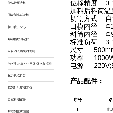
位移精度 0.
胶粘带压滚机
加料后料筒温度
圆盘剥离试验机
切割方式 自
口模内径
Φ
扭力仪|扭矩仪
料筒内径
Φ
熔融指数测定仪
标准负荷 3.1
尺寸 500m
全自动吸嘴袋封管机
功率 1000
leyu网_乐鱼leyu(中国)国家标准物
电源 220V;
质
拉力机取样器
产品配件：
铝箔针孔度测定仪
（一）备件部分
序号
名
口罩检测仪器
1
电
环境消毒灭菌器