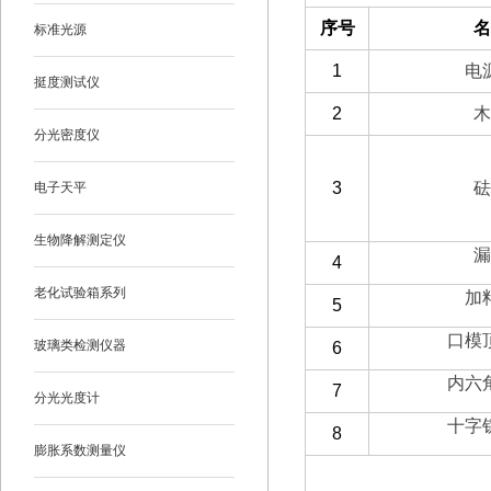
序号
名
标准光源
1
电
挺度测试仪
2
木
分光密度仪
3
砝
电子天平
生物降解测定仪
漏
4
老化试验箱系列
加
5
口模
玻璃类检测仪器
6
内六
7
分光光度计
十字
8
膨胀系数测量仪
（二）客户自备