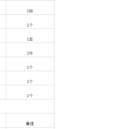
1
根
1
个
1
套
2
件
1
个
1
个
1
个
备注