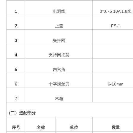
1
电源线
3*0.75 10A 1.8
米
2
上盖
FS-1
3
夹持网
4
夹持网托架
5
内六角
6
十字螺丝刀
6-10mm
7
木箱
（二）选配部分
序号
名称
单位
数量