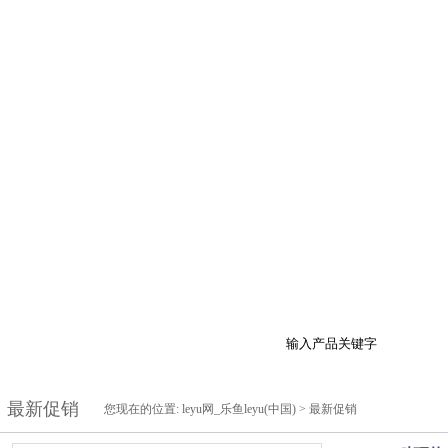
于我们
产品展示
最新促销
行业资讯
技
最新促销
您现在的位置:
leyu网_乐鱼leyu(中国)
>
最新促销