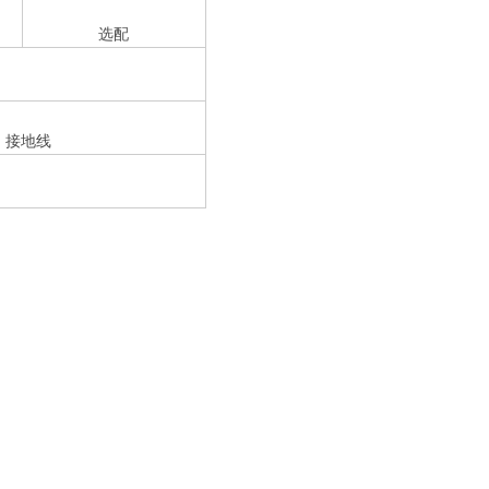
选配
座 接地线