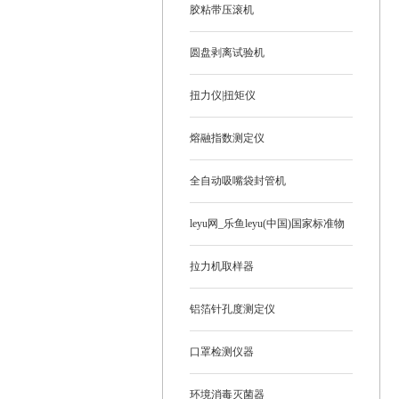
胶粘带压滚机
圆盘剥离试验机
扭力仪|扭矩仪
熔融指数测定仪
全自动吸嘴袋封管机
leyu网_乐鱼leyu(中国)国家标准物
质
拉力机取样器
铝箔针孔度测定仪
口罩检测仪器
环境消毒灭菌器