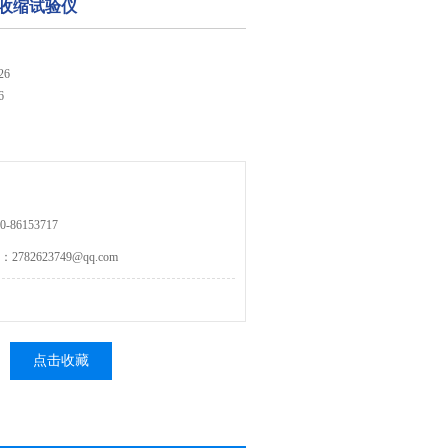
热收缩试验仪
26
6
86153717
82623749@qq.com
点击收藏