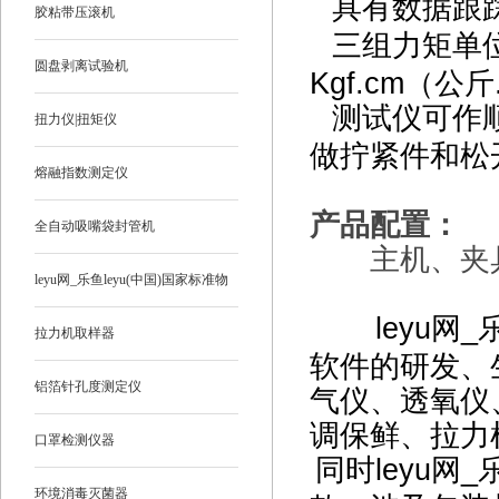
具有数据跟
胶粘带压滚机
三组力矩单位
圆盘剥离试验机
Kgf.cm（公
测试仪可作
扭力仪|扭矩仪
做拧紧件和松
熔融指数测定仪
产品配置：
全自动吸嘴袋封管机
主机、夹具
leyu网_乐鱼leyu(中国)国家标准物
leyu网_乐
质
拉力机取样器
软件的研发、
铝箔针孔度测定仪
气仪、透氧仪
调保鲜、拉力
口罩检测仪器
同时leyu网
环境消毒灭菌器