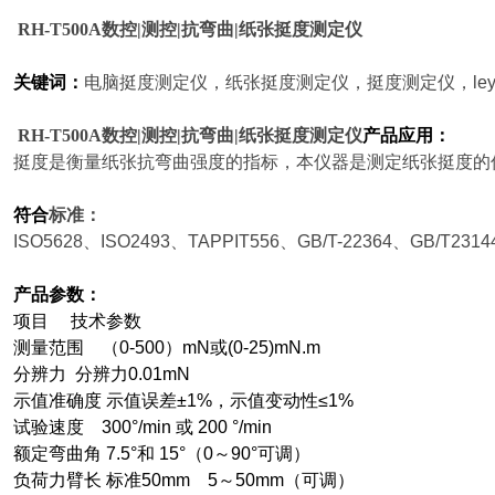
RH-T500A
数控|测控|抗弯曲|纸张挺度测定仪
关键词：
电脑挺度测定仪，纸张挺度测定仪，挺度测定仪，leyu网
RH-T500A
数控|测控|抗弯曲|纸张挺度测定仪
产品应用：
挺度是衡量纸张抗弯曲强度的指标，本仪器是测定纸张挺度的
符合
标准：
ISO5628
、ISO2493、TAPPIT556、GB/T-22364、GB/T2314
产品参数：
项目 技术参数
测量范围 （0-500）mN或(0-25)mN.m
分辨力 分辨力0.01mN
示值准确度 示值误差±1%，示值变动性≤1%
试验速度 300°/min 或 200 °/min
额定弯曲角 7.5°和 15°（0～90°可调）
负荷力臂长 标准50mm 5～50mm（可调）