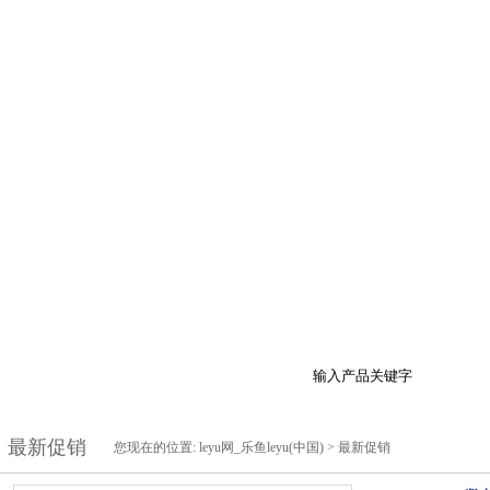
于我们
产品展示
最新促销
行业资讯
技
最新促销
您现在的位置:
leyu网_乐鱼leyu(中国)
>
最新促销