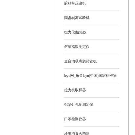
胶粘带压滚机
圆盘剥离试验机
扭力仪|扭矩仪
熔融指数测定仪
全自动吸嘴袋封管机
leyu网_乐鱼leyu(中国)国家标准物
质
拉力机取样器
铝箔针孔度测定仪
口罩检测仪器
环境消毒灭菌器