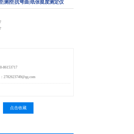
-数控|测控|抗弯曲|纸张挺度测定仪
7
7
86153717
82623749@qq.com
点击收藏