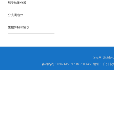
纸类检测仪器
分光测色仪
生物降解试验仪
leyu网_乐鱼le
咨询热线：020-86153717 18825066456 地址： 