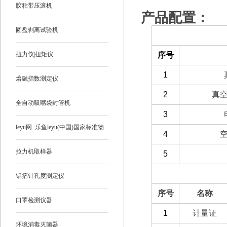
胶粘带压滚机
产品配置：
圆盘剥离试验机
（一）备件部分
扭力仪|扭矩仪
序号
1
熔融指数测定仪
2
真
全自动吸嘴袋封管机
3
leyu网_乐鱼leyu(中国)国家标准物
4
质
拉力机取样器
5
（二）选配部分
铝箔针孔度测定仪
序号
名称
口罩检测仪器
1
计量证
环境消毒灭菌器