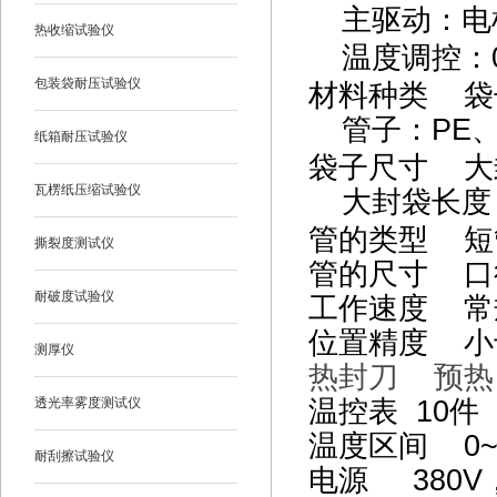
主驱动：电
热收缩试验仪
温度调控：
包装袋耐压试验仪
材料种类 袋
管子：PE
纸箱耐压试验仪
袋子尺寸 大
瓦楞纸压缩试验仪
大封袋长度
管的类型 短
撕裂度测试仪
管的尺寸 口径
耐破度试验仪
工作速度 常规
位置精度 小
测厚仪
热封刀 预热
温控表 10
透光率雾度测试仪
温度区间 0~
耐刮擦试验仪
电源 380V