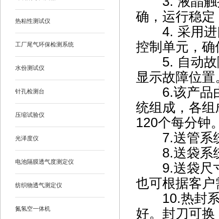
3. 液晶触
确，运行稳定
热粘性测试仪
4. 采用进
控制单元，确
工厂尾气环保检测系统
5. 自动故
水份测试仪
显示故障位置
6.该产品由
针孔检测台
统组成，各组
压缩试验仪
120个每分钟
7.送管系统
光泽度仪
8.送袋系统
电池隔膜透气度测定仪
9.送袋尺寸
也可根据客户
纺织物透气测定仪
10.热封系
氮氢空一体机
好。封刀可换