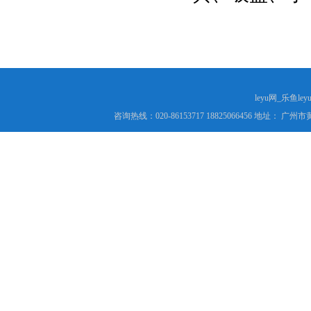
leyu网_乐鱼le
咨询热线：020-86153717 18825066456 地址： 