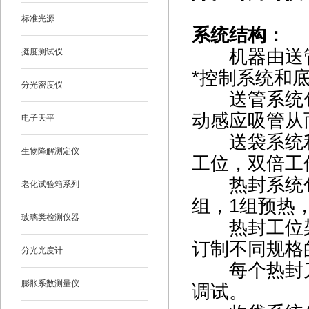
标准光源
系统结构：
机器由送管
挺度测试仪
*控制系统和
分光密度仪
送管系统包
动感应吸管从
电子天平
送袋系统利
生物降解测定仪
工位，双倍工
热封系统包
老化试验箱系列
组，1组预热
玻璃类检测仪器
热封工位架
订制不同规格
分光光度计
每个热封刀
膨胀系数测量仪
调试。