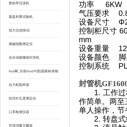
功率 6K
胶粘带压滚机
气压要求 0.
圆盘剥离试验机
设备尺寸
Φ
控制柜尺寸 60
扭力仪|扭矩仪
mm
熔融指数测定仪
设备重量 1
设备颜色 脚
全自动吸嘴袋封管机
控制系统 
leyu网_乐鱼leyu(中国)国家标准物
封管机GF160
质
拉力机取样器
1. 工作过
铝箔针孔度测定仪
作简单。两至
单人操作，节
口罩检测仪器
2. 转盘式
环境消毒灭菌器