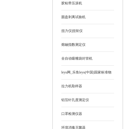
胶粘带压滚机
圆盘剥离试验机
扭力仪|扭矩仪
熔融指数测定仪
全自动吸嘴袋封管机
leyu网_乐鱼leyu(中国)国家标准物
质
拉力机取样器
铝箔针孔度测定仪
口罩检测仪器
环境消毒灭菌器