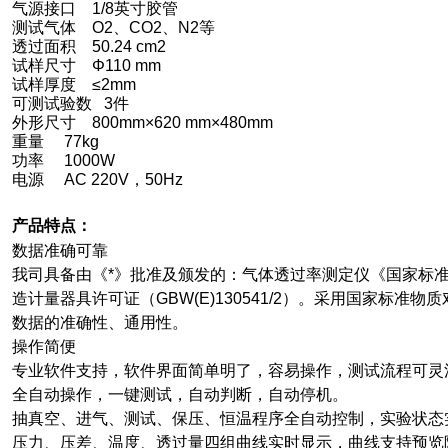
气源接口 1/8英寸胶管
测试气体 O2、CO2、N2等
透过面积 50.24 cm2
试样尺寸
Φ110 mm
试样厚度 ≤2mm
可测试验数 3件
外形尺寸 800mm×620 mm×480mm
重量 77kg
功率 1000W
电源 AC 220V，50Hz
产品特点：
数据准确可靠
我司具备由《*》批准及颁发的：气体透过率测定仪《国家标
造计量器具许可证（GBW(E)130541/2）。采用国家标准
数据的准确性、通用性。
操作简便
专业软件支持，软件界面简单明了，容易操作，测试流程可灵
全自动操作，一键测试，自动判断，自动停机。
抽真空、进气、测试、保压、恒温程序全自动控制，实验状态
压力、压差、温度、透过量四组曲线实时显示，曲线支持预览