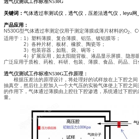
透气仪测试工作标准
N530G
关键词：
气体透过率测试仪，透气仪，压差法透气仪，leyu网_乐
产品应用：
N530G
型气体透过率测定仪用于测定薄膜或薄片材料的O
、C
2
适用于：1）塑料薄膜、复合薄膜、铝箔、镀铝膜等；
2
）各种片材、板材、橡胶、陶瓷等；
3
）包装容器，如瓶、袋、碗等；
4
）扩展应用，如太阳能背板、液晶显示屏膜、隐形
广泛应用于质检、药检、科研、包装、薄膜、食品、药品、日
透气仪测试工作标准
N530G
工作原理：
根据压差法的原理设计，将处理好的试样放在上下腔之间
抽真空，然后往上腔加入一个大气压的实验气体使上下腔之间
的作用下，气体通过薄膜由上腔往下腔渗透，系统通过下腔的
量。