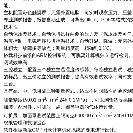
能。
主机配置彩色触摸屏，无需外置电脑，可实时观察压力、压差
专业测试报告，报告自动生成，可导出Office、PDF等格式的
技术性
自动保压差技术，自动保持试样两侧的压力差（保压压差可任
温度控制：电磁程序步进控温技术，自动升温、降温；无需外
体积大、故障多等缺点；测量精度高，精确到0.1℃。
搭载科技前沿的ARM控制系统，可脱离计算机独立运行检测。
测试效率高
三腔独立，配置三个独立主温湿度传感器。每腔独立测试，独
的样品，出三份独立的测试报告，提高有效测试效率；同时支
三台。
具有高、中、低阻隔三种测量模式，适应不同阻隔性的薄膜测
3
2
测量精度达0.01 cm
/（m
·24h·0.1MPa），可以测铝箔等
加装适配附件，可测瓶、袋、碗等容器的气体透过量。
3
2
可扩展，加面罩测试范围上限可达600000 cm
/（m
·24h·0.
权限管理和数据追踪
软件根据新版GMP附录计算机化系统的要求进行设计。