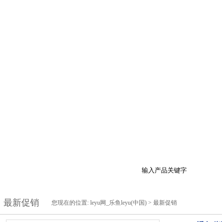
于我们
产品展示
最新促销
行业资讯
技
最新促销
您现在的位置:
leyu网_乐鱼leyu(中国)
>
最新促销