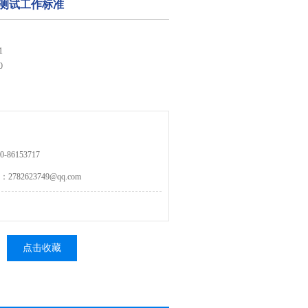
气仪测试工作标准
1
0
86153717
82623749@qq.com
点击收藏