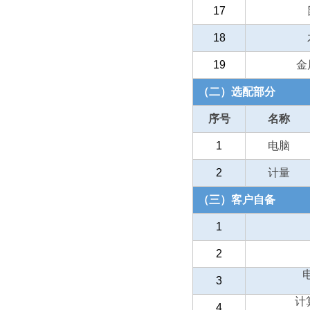
17
18
19
金
（二）选配部分
序号
名称
1
电脑
2
计量
（三）客户自备
1
2
3
计
4