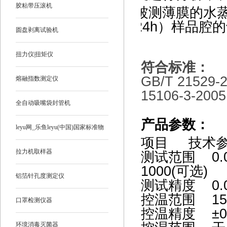
胶粘带压滚机
被测薄膜的水蒸
24h）样品腔的
圆盘剥离试验机
扭力仪|扭矩仪
符合标准：
GB/T 21529-
熔融指数测定仪
15106-3-200
全自动吸嘴袋封管机
产品参数：
leyu网_乐鱼leyu(中国)国家标准物
项目 技术
质
拉力机取样器
测试范围 0.00
1000(可选)
铝箔针孔度测定仪
测试精度 0.0
控温范围 15
口罩检测仪器
控温精度 ±0
环境消毒灭菌器