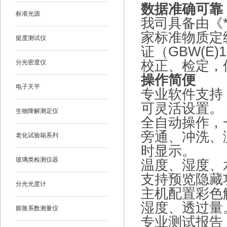
数据准确可靠
标准光源
我司具备由《
家标准物质定
挺度测试仪
证（GBW(E
校正、检定，
分光密度仪
操作简便
电子天平
专业软件支持
可灵活设置。
生物降解测定仪
全自动操作，
旁通、冲洗、
老化试验箱系列
时显示。
玻璃类检测仪器
温度、湿度、
支持预览隐藏
分光光度计
主机配置彩色
湿度、透过量
膨胀系数测量仪
专业测试报告，