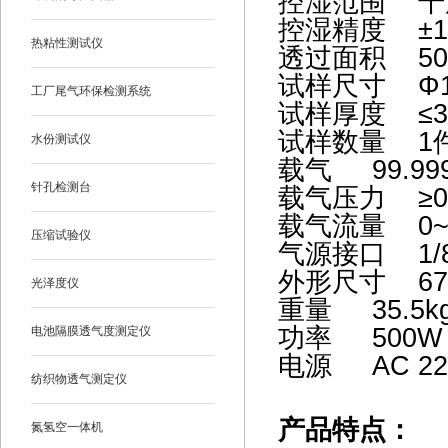
控湿范围 干度
控湿精度 ±
热粘性测试仪
透过面积 50.
试样尺寸
Φ
工厂尾气环保检测系统
试样厚度 ≤3
试样数量 1
水份测试仪
载气 99.9
针孔检测台
载气压力 ≥0
载气流量 0~1
压缩试验仪
气源接口 1/
外形尺寸 670
光泽度仪
重量 35.5k
功率 500
电池隔膜透气度测定仪
电源 AC 22
纺织物透气测定仪
产品特点：
氮氢空一体机