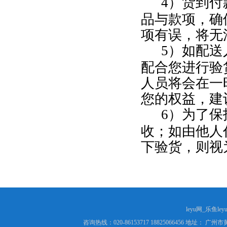
4
）货到付
品与款项，确
项有误，将无
5
）如配送
配合您进行验
人员将会在一
您的权益，建
6
）为了保
收；如由他人
下验货，则视
leyu网_乐鱼le
咨询热线：020-86153717 18825066456 地址： 