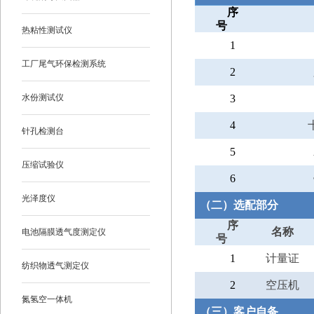
序
号
热粘性测试仪
1
工厂尾气环保检测系统
2
水份测试仪
3
4
针孔检测台
5
压缩试验仪
6
光泽度仪
（二）选配部分
序
名称
电池隔膜透气度测定仪
号
1
计量证
纺织物透气测定仪
2
空压机
氮氢空一体机
（三）客户自备