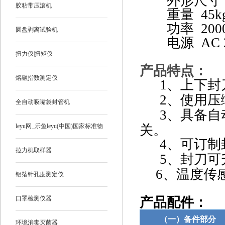
外形尺寸
胶粘带压滚机
重量
45k
功率
20
圆盘剥离试验机
电源
AC 
扭力仪|扭矩仪
产品特点
：
熔融指数测定仪
1
、上下封
2
、使用压
全自动吸嘴袋封管机
3
、具备自
leyu网_乐鱼leyu(中国)国家标准物
关。
4
、可订制
质
拉力机取样器
5
、封刀可
6
、温度传
铝箔针孔度测定仪
口罩检测仪器
产品配件：
（一）备件部分
环境消毒灭菌器