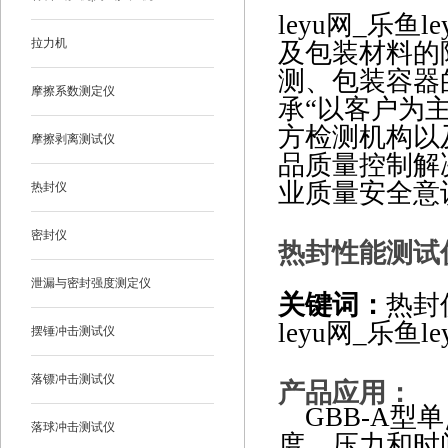
leyu网_乐
拉力机
及包装材料的
测、包装容器
摩擦系数测定仪
承
“
以客户为
方检测机构以
摩擦剥离测试仪
品质量控制解
业质量安全意
热封仪
密封仪
热封性能测试
泄漏与密封强度测定仪
关键词：
热封
leyu网_乐鱼le
摆锤冲击测试仪
落镖冲击测试仪
产品应用：
GBB-A
型单
落球冲击测试仪
度、压力和时