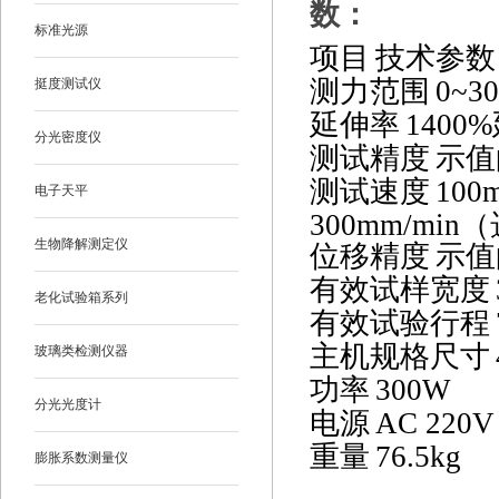
数：
标准光源
项目
技术参数
测力范围
0~3
挺度测试仪
延伸率
1400%
分光密度仪
测试精度
示值
测试速度
100
电子天平
300mm/min
（
生物降解测定仪
位移精度
示值
有效试样宽度
老化试验箱系列
有效试验行程
主机规格尺寸
玻璃类检测仪器
功率
300W
分光光度计
电源
AC 220V
重量
76.5kg
膨胀系数测量仪