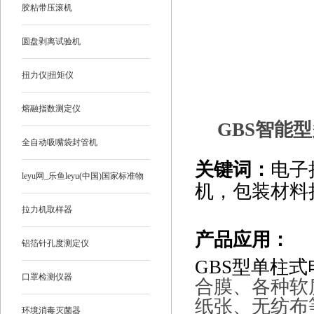
胶粘带压滚机
圆盘剥离试验机
扭力仪|扭矩仪
熔融指数测定仪
GBS
智能型
全自动吸嘴袋封管机
关键词：
电子
leyu网_乐鱼leyu(中国)国家标准物
机，包装材料
质
拉力机取样器
产品应用：
铝箔针孔度测定仪
GBS型单柱
口罩检测仪器
合膜、各种软
纸张、无纺布
环境消毒灭菌器