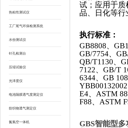
试；应用于质
品、日化等行
热粘性测试仪
工厂尾气环保检测系统
执行标准：
水份测试仪
GB8808、GB1
GB/7754、GB
针孔检测台
QB/T1130、GB
压缩试验仪
7122、GB/T 1
6344、GB 10
光泽度仪
YBB0013200
E4、ASTM 8
电池隔膜透气度测定仪
F88、ASTM F9
纺织物透气测定仪
GBS
智能型多
氮氢空一体机