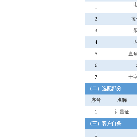
1
2
拉
3
4
5
直
6
7
十
（二）选配部分
序号
名称
1
计量证
（三）客户自备
1