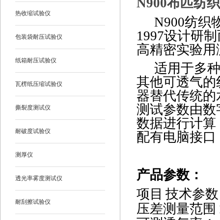
N900布匹
热收缩试验仪
N900
纺织
1997设计
包装袋耐压试验仪
高精密实验用
纸箱耐压试验仪
适用于多
其他可透气的
瓦楞纸压缩试验仪
器替代传统的
测试参数由数
撕裂度测试仪
数据进行计算
耐破度试验仪
配有电脑接口
测厚仪
产品参数
：
透光率雾度测试仪
项目
技术参数
耐刮擦试验仪
压差测量范围