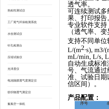
透气率。
可连续测试多
热粘性测试仪
果、打印报告
工厂尾气环保检测系统
专业软件支持
（透气率、变
水份测试仪
支持不同单位
针孔检测台
2
L/(m
∙s), m3/
mL/min, L/s,
压缩试验仪
自动生成标准
号、气流通过
光泽度仪
准、试验日期
电池隔膜透气度测定仪
信区间）。
纺织物透气测定仪
产品配置：
序号
氮氢空一体机