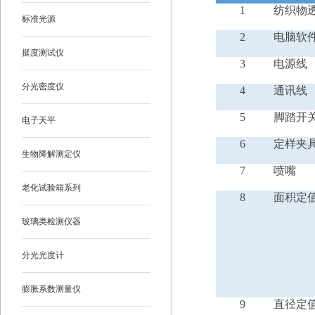
1
纺织物
标准光源
2
电脑软
挺度测试仪
3
电源线
分光密度仪
4
通讯线
5
脚踏开
电子天平
6
定样夹
生物降解测定仪
7
喷嘴
老化试验箱系列
8
面积定
玻璃类检测仪器
分光光度计
膨胀系数测量仪
9
直径定