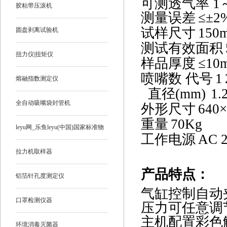
可测透气率
1
胶粘带压滚机
测量误差
≤±
2
试样尺寸
150
圆盘剥离试验机
测试有效面积
扭力仪|扭矩仪
样品厚度
≤
10
喷嘴数
代号
1
熔融指数测定仪
直径
(mm)
1.
全自动吸嘴袋封管机
外形尺寸
640
×
重量
70Kg
leyu网_乐鱼leyu(中国)国家标准物
工作电源
AC 2
质
拉力机取样器
产品特点
：
铝箔针孔度测定仪
气缸控制自动
口罩检测仪器
压力可任意调
主机配置彩色
环境消毒灭菌器