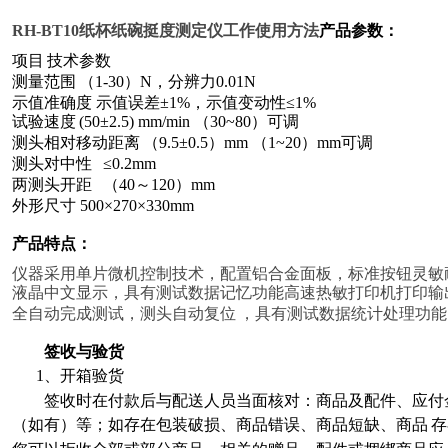
RH-BT10
纸杯纸碗挺度测定仪工作使用方法
产品参数：
项目
技术参数
测量范围
（
1-30
）
N
，分辨力
0.01N
示值准确度
示值误差
±
1%
，示值变动性
≤
1%
试验速度
(50
±
2.5) mm/min
（
30~80
）可调
测头相对移动距离
（
9.5
±
0.5
）
mm
（
1~20
）
mm
可调
测头对中性
≤
0.2mm
两测头开距
（
40
～
120
）
mm
外形尺寸
500
×
270
×
330mm
产品特点
：
仪器采用单片微机控制技术，配置铝合金面板，标准按钮灵敏
液晶中文显示，具有测试数据记忆功能高速热敏打印机打印输
全自动完成测试，测头自动复位
，具有测试数据统计处理功能
签收与验货
1
、开箱验货
签收时在付款后与配送人员当面核对：商品及配件、应付
（如有）等；如存在包装破损、商品错误、商品短缺、商品
存