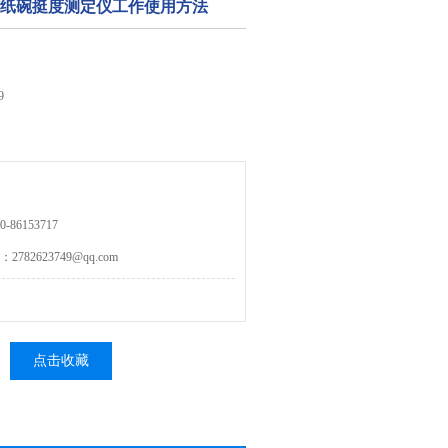
-纸杯纸碗挺度测定仪工作使用方法
9
86153717
82623749@qq.com
点击收藏