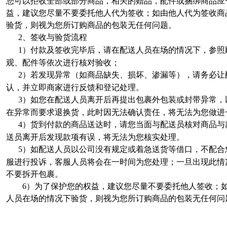
您可以拒收全部或部分商品，相关的赠品，配件或捆绑商品应
益，建议您尽量不要委托他人代为签收；如由他人代为签收商
验货，则视为您所订购商品的包装无任何问题。
2
、签收与验货流程
1
）付款及签收完毕后，请在配送人员在场的情况下，参照
观、配件等依次进行核对验收；
2
）若发现异常（如商品缺失、损坏、渗漏等），请务必让
认，并立即商家进行反馈和登记处理。
3
）如您在配送人员离开后再提出包裹外包装或封带异常，
在异常而要求退换货，此时因无法确认责任，将无法为您做进
4
）货到付款的商品送达时，请您当面与配送员核对商品与
送员离开后发现款项有误，将无法为您核实处理。
5
）如配送人员以公司没有规定或着急送货等借口，不配合
服进行投诉，客服人员将会在一时间为您处理；一旦出现此情
不要拆开包裹。
6
）为了保护您的权益，建议您尽量不要委托他人签收；
人员在场的情况下验货，则视为您所订购商品的包装无任何问