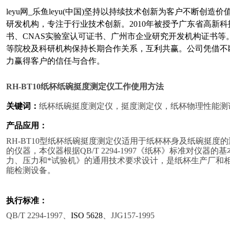
leyu网_乐鱼leyu(中国)坚持以持续技术创新为客户不断创
研发机构，专注于行业技术创新。
2010年被授予广东省高新
书、CNAS实验室认可证书、广州市企业研究开发机构证书等。ley
等院校及科研机构保持长期合作关系，互利共赢。公司凭借不
力赢得客户的信任与合作。
RH-BT10
纸杯纸碗挺度测定仪工作使用方法
关键词：
纸杯纸碗
挺度测定仪
，
挺度测定仪
，
纸杯物理性能测
产品应用：
RH-BT10型纸杯纸碗挺度测定仪适用于纸杯杯身及纸碗挺度
的仪器，本仪器根据QB/T 2294-1997《纸杯》标准对仪器的基本
力、压力和*试验机》的通用技术要求设计，是纸杯生产厂和
能检测
设备。
执行标准：
QB/T 2294-1997、
ISO 5628
、
JJG157-1995