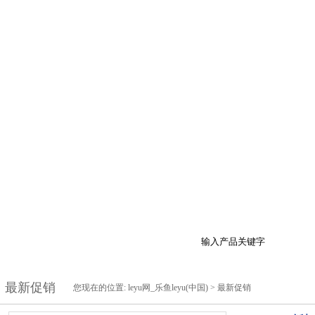
于我们
产品展示
最新促销
行业资讯
技
最新促销
您现在的位置:
leyu网_乐鱼leyu(中国)
>
最新促销