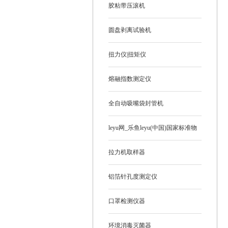
胶粘带压滚机
圆盘剥离试验机
扭力仪|扭矩仪
熔融指数测定仪
全自动吸嘴袋封管机
leyu网_乐鱼leyu(中国)国家标准物
质
拉力机取样器
铝箔针孔度测定仪
口罩检测仪器
环境消毒灭菌器