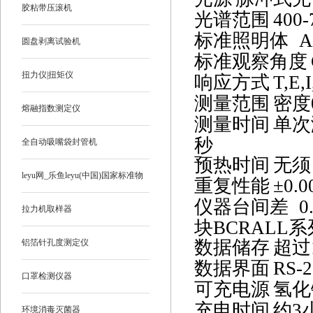
胶粘带压滚机
光谱范围
400-
标准照明体
A
圆盘剥离试验机
标准观察角度
扭力仪|扭矩仪
响应方式
T,E,
测量范围
密度
熔融指数测定仪
测量时间
单次
秒
全自动吸嘴袋封管机
预热时间
无须
leyu网_乐鱼leyu(中国)国家标准物
重复性能
±
0.0
仪器台间差
0
质
拉力机取样器
块
BCRALL
系
数据储存
超过
铝箔针孔度测定仪
数据界面
RS-2
口罩检测仪器
可充电源
氢化
充电时间
约
3
环境消毒灭菌器