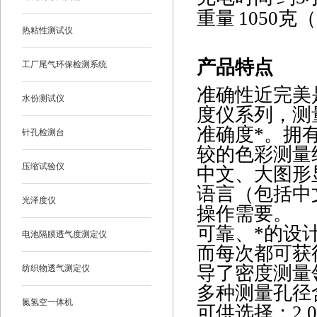
重量
1050
克（
热粘性测试仪
产品特点
工厂尾气环保检测系统
准确性近完美
水份测试仪
度仪系列，测
准确度*。拥
针孔检测台
较的色彩测量
压缩试验仪
中文、大图形
语言（包括中
光泽度仪
操作需要。
可靠、*的设
电池隔膜透气度测定仪
而每次都可获
导了密度测量
纺织物透气测定仪
多种测量孔径
氮氢空一体机
可供选择：2.