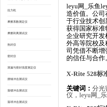
leyu网_乐
拉力机
造价值。公司
于行业技术创
摩擦系数测定仪
获得国家标准
摩擦剥离测试仪
企业研究开发机
外高等院校及
热封仪
司凭借不断增
密封仪
的信任与合作
泄漏与密封强度测定仪
X-Rite 528
标
摆锤冲击测试仪
关键词：
分光
落镖冲击测试仪
仪，leyu网_乐
落球冲击测试仪