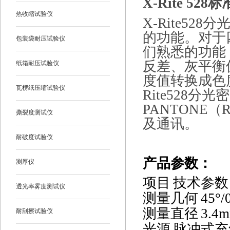
X-Rite 528
标
热收缩试验仪
X-Rite5
的功能。对于四
包装袋耐压试验仪
们熟悉的功能
反差、灰平衡
纸箱耐压试验仪
度值转换成色度值
瓦楞纸压缩试验仪
Rite528分
PANTON
撕裂度测试仪
及通讯。
耐破度试验仪
产品参数
：
测厚仪
项目
技术参数
透光率雾度测试仪
测量几何
45
°
/
测量直径
3.4
耐刮擦试验仪
光源
脉冲式充