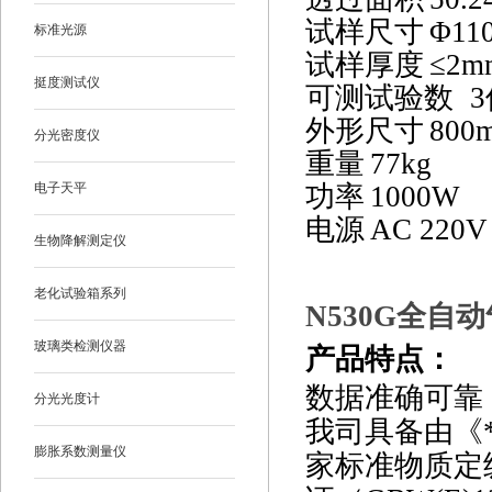
试样尺寸
Φ11
标准光源
试样厚度
≤
2m
挺度测试仪
可测试验数
3
外形尺寸
800
分光密度仪
重量
77kg
功率
1000W
电子天平
电源
AC 220V
生物降解测定仪
老化试验箱系列
N530G
全自动
玻璃类检测仪器
产品特点
：
数据准确可靠
分光光度计
我司具备由《
膨胀系数测量仪
家标准物质定