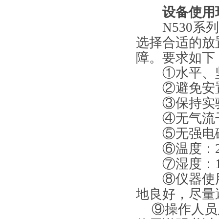
设备使用环
N530
选择合适的放
障。要求如下
①水平、
②避免安
③保持实
④无气流
⑤无强电
⑥温度：2
⑦湿度：1
⑧仪器使用
地良好，尽量
⑨操作人员