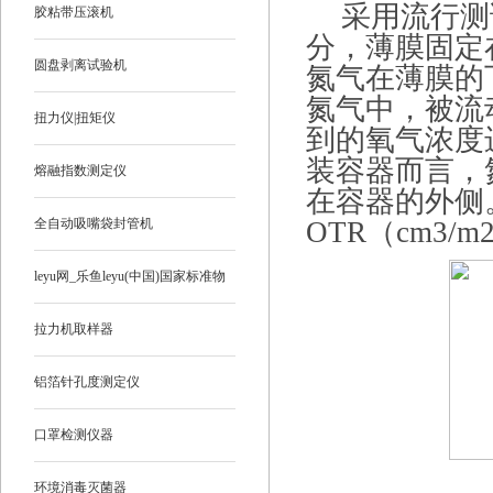
采用流行测
胶粘带压滚机
分，薄膜固定
圆盘剥离试验机
氮气在薄膜的
氮气中，被流
扭力仪|扭矩仪
到的氧气浓度
装容器而言，
熔融指数测定仪
在容器的外侧
全自动吸嘴袋封管机
OTR（cm3/m
leyu网_乐鱼leyu(中国)国家标准物
质
拉力机取样器
铝箔针孔度测定仪
口罩检测仪器
环境消毒灭菌器