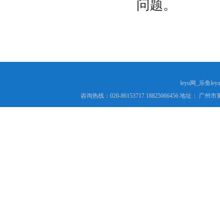
问题。
leyu网_乐鱼le
咨询热线：020-86153717 18825066456 地址： 