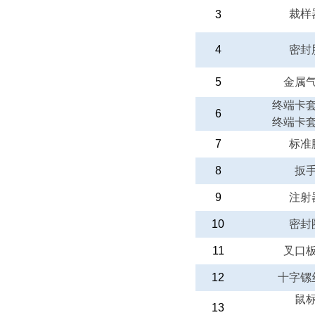
裁样
3
4
密封
5
金属
终端卡
6
终端卡
7
标准
8
扳
9
注射
10
密封
11
叉口
12
十字镙
鼠
13