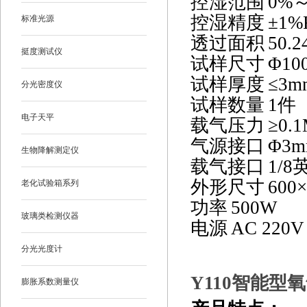
控湿范围
0%
控湿精度
±
1%
标准光源
透过面积
50.2
挺度测试仪
试样尺寸
Φ10
试样厚度
≤
3m
分光密度仪
试样数量
1
件
电子天平
载气压力
≥
0.
气源接口
Φ3m
生物降解测定仪
载气接口
1/8
外形尺寸
600
×
老化试验箱系列
功率
500W
玻璃类检测仪器
电源
AC 220V
分光光度计
Y110
智能型氧
膨胀系数测量仪