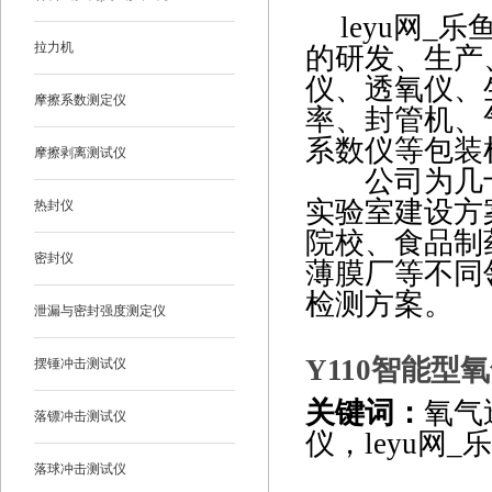
leyu网_
拉力机
的研发、生产
仪、透氧仪、
摩擦系数测定仪
率、封管机、
系数仪
等包装
摩擦剥离测试仪
公司为几十
实验室建设方
热封仪
院校、食品制
密封仪
薄膜厂等不同
检测方案。
泄漏与密封强度测定仪
Y110
智能型氧
摆锤冲击测试仪
关键词：
氧气
落镖冲击测试仪
仪，leyu网_乐
落球冲击测试仪