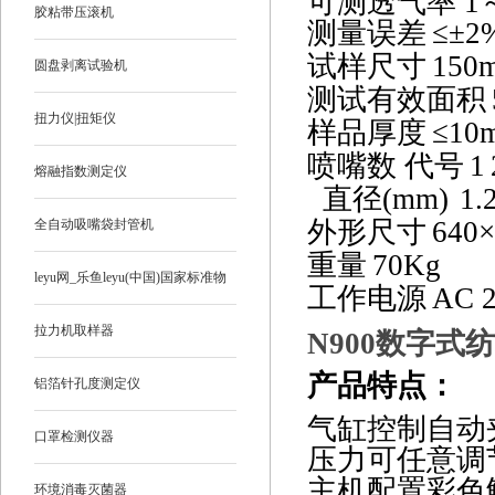
可测透气率
1
胶粘带压滚机
测量误差
≤±
2
试样尺寸
150
圆盘剥离试验机
测试有效面积
扭力仪|扭矩仪
样品厚度
≤
10
喷嘴数
代号
1
熔融指数测定仪
直径
(mm)
1.
外形尺寸
640
×
全自动吸嘴袋封管机
重量
70Kg
leyu网_乐鱼leyu(中国)国家标准物
工作电源
AC 2
质
拉力机取样器
N900
数字式纺
产品特点
：
铝箔针孔度测定仪
气缸控制自动
口罩检测仪器
压力可任意调
主机配置彩色
环境消毒灭菌器