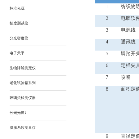
1
纺织物
标准光源
2
电脑软
挺度测试仪
3
电源线
分光密度仪
4
通讯线
5
脚踏开
电子天平
6
定样夹
生物降解测定仪
7
喷嘴
老化试验箱系列
8
面积定
玻璃类检测仪器
分光光度计
膨胀系数测量仪
9
直径定