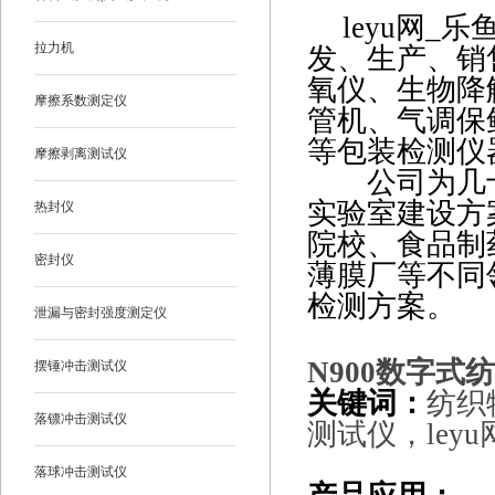
leyu网_
拉力机
发、生产、销
氧仪、
生物降
摩擦系数测定仪
管机、气调保
等包装检测仪
摩擦剥离测试仪
公司为几十
实验室建设方
热封仪
院校、食品制
密封仪
薄膜厂等不同
检测方案。
泄漏与密封强度测定仪
N900
数字式纺
摆锤冲击测试仪
关键词：
纺织
落镖冲击测试仪
测试仪，leyu网
落球冲击测试仪