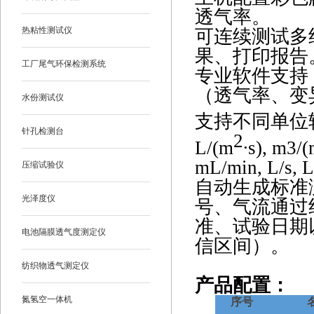
透气率。
热粘性测试仪
可连续测试多
果、打印报告
工厂尾气环保检测系统
专业软件支持
（透气率、变
水份测试仪
支持不同单位
针孔检测台
2
L/(m
∙s), m3/
mL/min, L/s,
压缩试验仪
自动生成标准
光泽度仪
号、气流通过
准、试验日期
电池隔膜透气度测定仪
信区间）。
纺织物透气测定仪
产品配置：
氮氢空一体机
序号