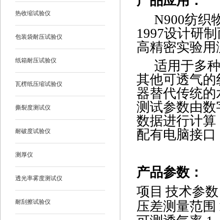
产品应用：
热收缩试验仪
N900
纺织
1997设计
包装袋耐压试验仪
高精密实验用
纸箱耐压试验仪
适用于多
其他可透气的
瓦楞纸压缩试验仪
器替代传统的
测试参数由数
撕裂度测试仪
数据进行计算
配有电脑接口
耐破度试验仪
测厚仪
产品参数
：
透光率雾度测试仪
项目
技术参数
耐刮擦试验仪
压差测量范围