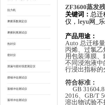
ZF3600
蒸发残
拉力机
关键词：
总迁
仪，leyu网_乐
摩擦系数测定仪
摩擦剥离测试仪
产品
用途
：
Auto 总迁
热封仪
丙烯、过氯乙
用包装薄膜、
密封仪
不同浸泡液中
泄漏与密封强度测定仪
行浸出指标的
摆锤冲击测试仪
符合标准
：
GB 31604.
落镖冲击测试仪
2016、
GB/T
落球冲击测试仪
溶出物试验不挥发