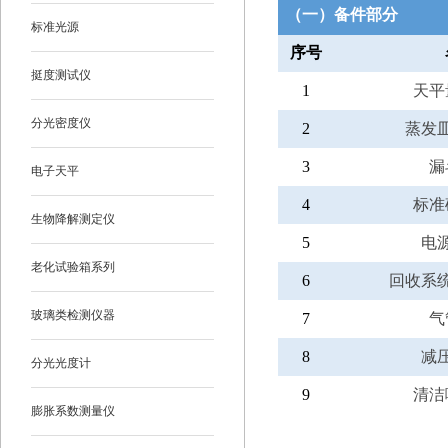
（一）备件部分
标准光源
序号
挺度测试仪
1
天平
分光密度仪
2
蒸发
3
漏
电子天平
4
标准
生物降解测定仪
5
电
老化试验箱系列
6
回收系
玻璃类检测仪器
7
气
8
减
分光光度计
9
清洁
膨胀系数测量仪