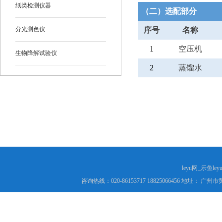
纸类检测仪器
（二）选配部分
分光测色仪
序号
名称
1
空压机
生物降解试验仪
2
蒸馏水
leyu网_乐鱼le
咨询热线：020-86153717 18825066456 地址： 