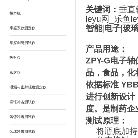
关键词：
垂直
拉力机
leyu网_乐鱼le
智能|电子|玻
摩擦系数测定仪
摩擦剥离测试仪
产品用途：
热封仪
ZPY-G
电子轴
品，食品，化
密封仪
依据标准 YBB
泄漏与密封强度测定仪
进行创新设计
摆锤冲击测试仪
度。是制药企
落镖冲击测试仪
测试原理：
将瓶底加持
落球冲击测试仪