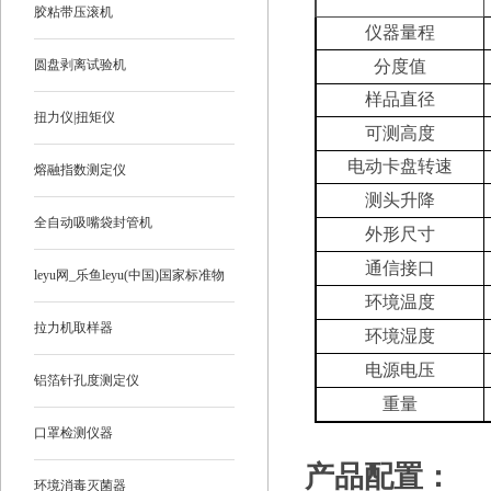
胶粘带压滚机
仪器量程
圆盘剥离试验机
分度值
样品直径
扭力仪|扭矩仪
可测高度
电动卡盘转速
熔融指数测定仪
测头升降
全自动吸嘴袋封管机
外形尺寸
通信接口
leyu网_乐鱼leyu(中国)国家标准物
环境温度
质
拉力机取样器
环境湿度
电源电压
铝箔针孔度测定仪
重量
口罩检测仪器
产品配置：
环境消毒灭菌器