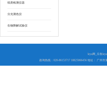
纸类检测仪器
分光测色仪
生物降解试验仪
leyu网_乐鱼le
咨询热线：020-86153717 18825066456 地址： 