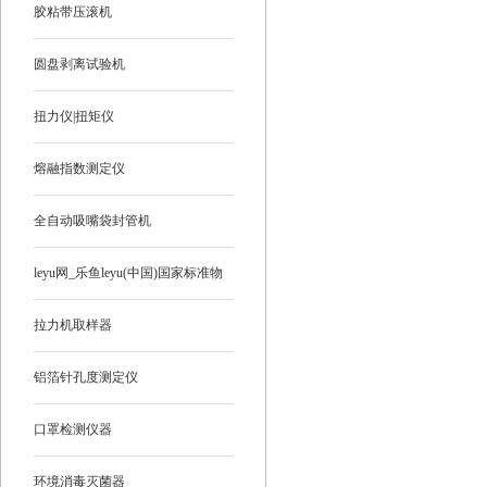
胶粘带压滚机
圆盘剥离试验机
扭力仪|扭矩仪
熔融指数测定仪
全自动吸嘴袋封管机
leyu网_乐鱼leyu(中国)国家标准物
质
拉力机取样器
铝箔针孔度测定仪
口罩检测仪器
环境消毒灭菌器