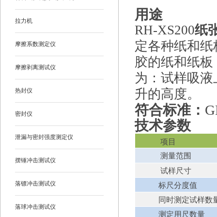
用途
拉力机
RH-XS200
纸
定各种纸和纸
摩擦系数测定仪
胶的纸和纸板
摩擦剥离测试仪
为：试样吸液
升的高度。
热封仪
符合
标准
：
G
密封仪
技术参数
泄漏与密封强度测定仪
项目
测量范围
摆锤冲击测试仪
试样尺寸
落镖冲击测试仪
标尺分度值
同时测定试样数
落球冲击测试仪
测定用尺数量