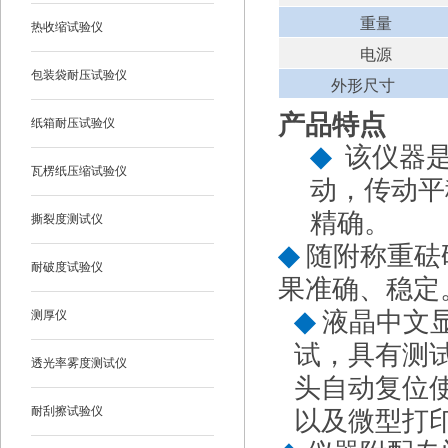
重量
热收缩试验仪
电源
包装袋耐压试验仪
外形尺寸
产品特点
纸箱耐压试验仪
◆
该仪器
瓦楞纸压缩试验仪
动，传动平
精确。
撕裂度测试仪
◆
随附称重砝
耐破度试验仪
果准确、稳定
◆
液晶中文
测厚仪
试，具有测
透光率雾度测试仪
头自动复位
耐刮擦试验仪
以及微型打