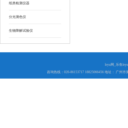
纸类检测仪器
分光测色仪
生物降解试验仪
leyu网_乐鱼le
咨询热线：020-86153717 18825066456 地址： 