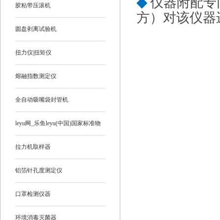
◆
仪器附配专
胶粘带压滚机
方）对该仪器
圆盘剥离试验机
扭力仪|扭矩仪
熔融指数测定仪
全自动吸嘴袋封管机
leyu网_乐鱼leyu(中国)国家标准物
质
拉力机取样器
铝箔针孔度测定仪
口罩检测仪器
环境消毒灭菌器