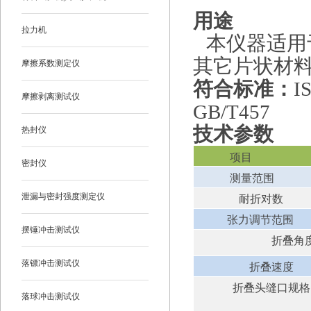
用途
拉力机
本仪器适用
其它片状材
摩擦系数测定仪
符合
标准
：
I
摩擦剥离测试仪
GB/T457
技术参数
热封仪
项目
密封仪
测量范围
泄漏与密封强度测定仪
耐折对数
张力调节范围
摆锤冲击测试仪
折叠角
落镖冲击测试仪
折叠速度
折叠头缝口规格
落球冲击测试仪