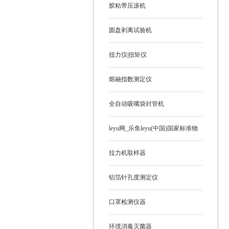
胶粘带压滚机
圆盘剥离试验机
扭力仪|扭矩仪
熔融指数测定仪
全自动吸嘴袋封管机
leyu网_乐鱼leyu(中国)国家标准物
质
拉力机取样器
铝箔针孔度测定仪
口罩检测仪器
环境消毒灭菌器