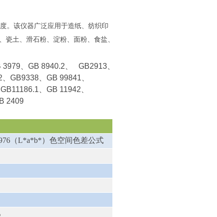
度。该仪器广泛应用于造纸、纺织印
、瓷土、滑石粉、淀粉、面粉、食盐、
 3979
、
GB 8940.2
、
GB2913
、
2
、
GB9338
、
GB 99841
、
、
GB11186.1
、
GB 11942
、
B 2409
1976（L*a*b*）色空间色差公式
%