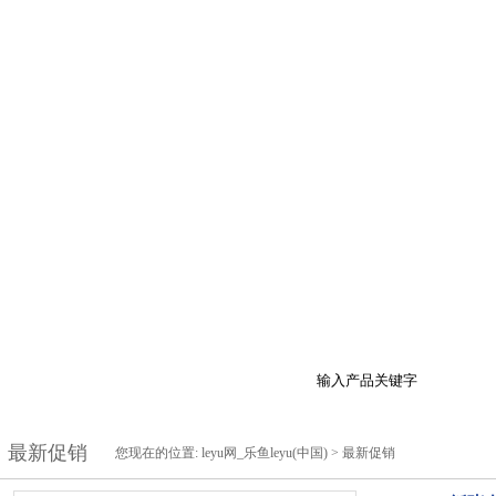
于我们
产品展示
最新促销
行业资讯
技
最新促销
您现在的位置:
leyu网_乐鱼leyu(中国)
>
最新促销