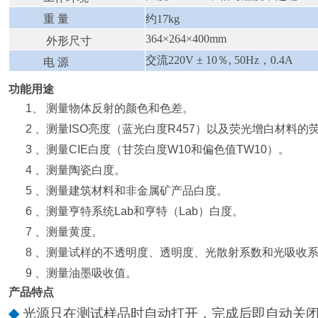
重 量
约17kg
364×264×400mm
外形尺寸
交流220V ± 10％, 50Hz，0.4A
电 源
功能用途
1
、 测量物体反射的颜色和色差。
2
、测量
ISO
亮度（蓝光白度
R457
）以及荧光增白材料的
3
、测量
CIE
白度（甘茨白度
W10
和偏色值
TW10
）。
4
、测量陶瓷白度。
5
、测量建筑材料和非金属矿产品白度。
6
、测量亨特系统
L
ab
和亨特（
Lab
）白度。
7
、测量黄度。
8
、测量试样的不透明度、透明度、光散射系数和光吸收
9
、测量油墨吸收值。
产品特点
◆
光源只在测试样品时自动打开，完成后即自动关