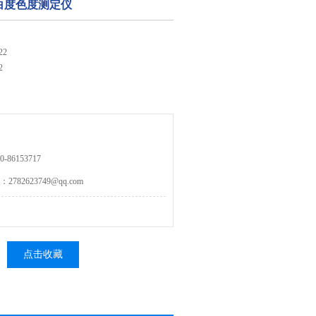
张白度色度测定仪
22
2
86153717
82623749@qq.com
点击收藏