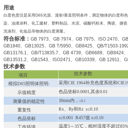
用途
D65
/
白度色度仪是采用
光源、漫射
垂直照明条件，
测定物体的白度
和色
染、油漆涂料、化工建材、塑料制品、水泥、碳酸钙粉末、陶瓷、搪瓷
洗涤剂、化妆品等物体的白度测量
。
符合
标准
：
GB 7973
、
GB 7974
、
GB 7975
、
ISO 2470
、
GB
GB1840
、
GB13025
、
GB T/5950
、
GB8425
、
QB/T1503-199
GB13176.1
、
GB/T13835.7
、
GB 4739
、
GB6689
、
GB8424
GB13531.2
、
GB1543
、
ISO2471
、
GB10339
、
GB 12911
、
G
技术参数
技术参数
项目
采用CIE 1964补充色度系统和CIE
模拟D65照明体照明:
色品坐标0.0001,其余0.01
示值精度
30min内，
测量值的稳定性
≤0.1
Rx、Ry和Rz s≤0.10
重复性
s≤0.001 R457值 s≤0.10
色品坐标
温度5～35℃，相对湿度不超过85
工作环境