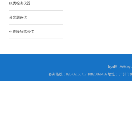
纸类检测仪器
分光测色仪
生物降解试验仪
leyu网_乐鱼le
咨询热线：020-86153717 18825066456 地址： 