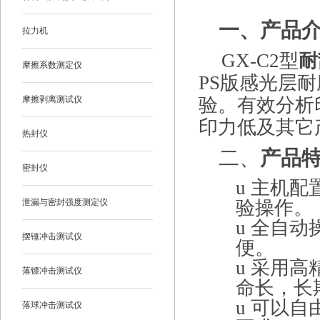
一、
产品
拉力机
GX-C2
型
耐
摩擦系数测定仪
PS版感光层
摩擦剥离测试仪
验。有效分析
印力低及其它
热封仪
二、
产
品
密封仪
u
主机配
泄漏与密封强度测定仪
验操作。
u
全自动
摆锤冲击测试仪
便
。
u
采用高
落镖冲击测试仪
命长，长
u
可以自
落球冲击测试仪