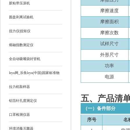
胶粘带压滚机
摩擦速度
圆盘剥离试验机
摩擦面积
扭力仪|扭矩仪
摩擦次数
试样尺寸
熔融指数测定仪
外形尺寸
全自动吸嘴袋封管机
功率
leyu网_乐鱼leyu(中国)国家标准物
电源
质
拉力机取样器
五
、产品清
铝箔针孔度测定仪
（一）备件部分
口罩检测仪器
序号
名
环境消毒灭菌器