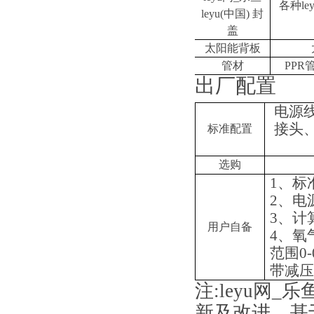
各种le
leyu(中国) 封
盖
太阳能背板
管材
PPR
出厂配置
电源
接头
标准配置
选购
1
、标
2
、电
3
、计
用户自备
4
、氧
范围
0-
带减压
注
:
leyu网_
新及改进，基