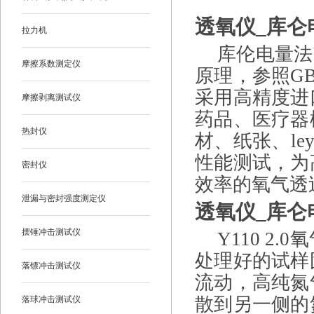
透氧仪_库仑
拉力机
库伦电量法Y1
摩擦系数测定仪
原理，参照
GB
采用高精度进
摩擦剥离测试仪
药品、医疗器
热封仪
材、纸张、le
性能测试，为
密封仪
效率的氧气透
泄漏与密封强度测定仪
透氧仪_
库仑
摆锤冲击测试仪
Y110 2.0
氧
处理好的试样
落镖冲击测试仪
流动，高纯氮
散到另一侧的
落球冲击测试仪