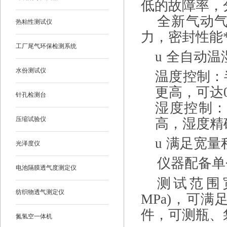
低的故障率，
全新气动
热粘性测试仪
力，密封性能
工厂尾气环保检测系统
u
全自动温
水份测试仪
温度控制
：
更高，可达
针孔检测台
湿度控制
压缩试验仪
高，湿度精
u
满足宽量
光泽度仪
仪器配备单
电池隔膜透气度测定仪
测试范围
纺织物透气测定仪
MPa)
，可满
件，可测瓶、
氮氢空一体机