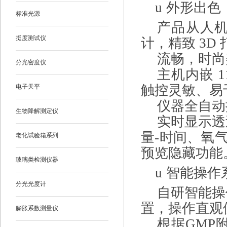
u
外形出色
标准光源
产品从人
挺度测试仪
计，精致
3D
流畅，时尚
分光密度仪
主机内嵌
1
触控灵敏、易
电子天平
仪器
全自动
生物降解测定仪
实时显示透
量
-
时间、氧
老化试验箱系列
预览隐藏功能
玻璃类检测仪器
u
智能操作
分光光度计
自研智能操
置，操作直观
膨胀系数测量仪
根据
GMP