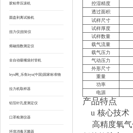
控湿精度
胶粘带压滚机
透过面积
圆盘剥离试验机
试样尺寸
试样厚度
扭力仪|扭矩仪
试样数量
载气流量
熔融指数测定仪
载气压力
气动压力
全自动吸嘴袋封管机
外形尺寸
leyu网_乐鱼leyu(中国)国家标准物
重量
功率
质
拉力机取样器
电源
产品特点
铝箔针孔度测定仪
u
核心技术
口罩检测仪器
高精度氧气
环境消毒灭菌器