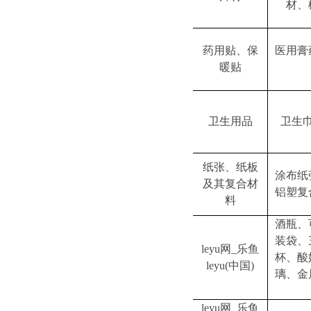
材、
药用贴、保
医用膏
暖贴
卫生用品
卫生
纸张、纸板
涂布纸
及其复合材
铝塑复
料
酒瓶、
装袋、
leyu网_乐鱼
杯、酸
leyu(中国)
璃、金
leyu网_乐鱼