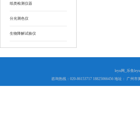
纸类检测仪器
分光测色仪
生物降解试验仪
leyu网_乐鱼le
咨询热线：020-86153717 18825066456 地址： 