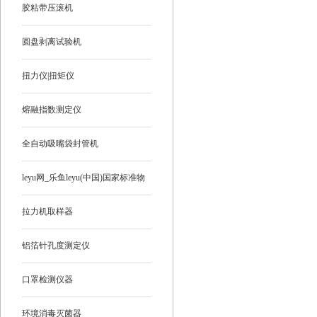
胶粘带压滚机
圆盘剥离试验机
扭力仪|扭矩仪
熔融指数测定仪
全自动吸嘴袋封管机
leyu网_乐鱼leyu(中国)国家标准物
质
拉力机取样器
铝箔针孔度测定仪
口罩检测仪器
环境消毒灭菌器