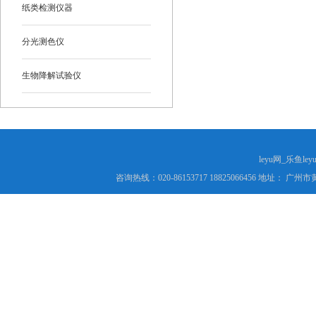
纸类检测仪器
分光测色仪
生物降解试验仪
leyu网_乐鱼le
咨询热线：020-86153717 18825066456 地址： 