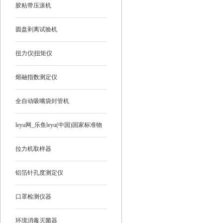
胶粘带压滚机
圆盘剥离试验机
扭力仪|扭矩仪
熔融指数测定仪
全自动吸嘴袋封管机
leyu网_乐鱼leyu(中国)国家标准物
质
拉力机取样器
铝箔针孔度测定仪
口罩检测仪器
环境消毒灭菌器