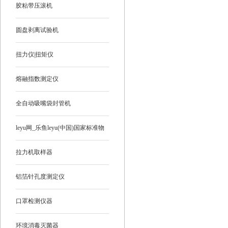
胶粘带压滚机
圆盘剥离试验机
扭力仪|扭矩仪
熔融指数测定仪
全自动吸嘴袋封管机
leyu网_乐鱼leyu(中国)国家标准物
质
拉力机取样器
铝箔针孔度测定仪
口罩检测仪器
环境消毒灭菌器