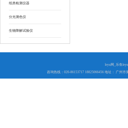
纸类检测仪器
分光测色仪
生物降解试验仪
leyu网_乐鱼le
咨询热线：020-86153717 18825066456 地址： 