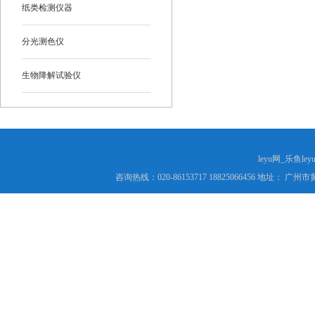
纸类检测仪器
分光测色仪
生物降解试验仪
leyu网_乐鱼le
咨询热线：020-86153717 18825066456 地址： 