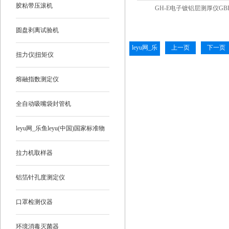
胶粘带压滚机
GH-E电子镀铝层测厚仪GBP
圆盘剥离试验机
leyu网_乐
上一页
下一页
扭力仪|扭矩仪
鱼leyu(中
国)
熔融指数测定仪
全自动吸嘴袋封管机
leyu网_乐鱼leyu(中国)国家标准物
质
拉力机取样器
铝箔针孔度测定仪
口罩检测仪器
环境消毒灭菌器