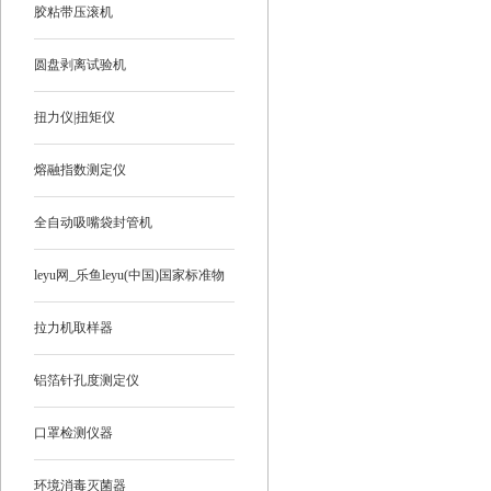
胶粘带压滚机
圆盘剥离试验机
扭力仪|扭矩仪
熔融指数测定仪
全自动吸嘴袋封管机
leyu网_乐鱼leyu(中国)国家标准物
质
拉力机取样器
铝箔针孔度测定仪
口罩检测仪器
环境消毒灭菌器