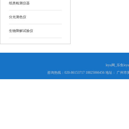
纸类检测仪器
分光测色仪
生物降解试验仪
leyu网_乐鱼le
咨询热线：020-86153717 18825066456 地址： 